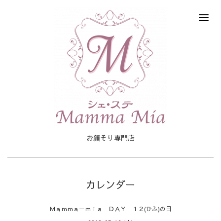
お顔そり専門店
カレンダー
Ｍａｍｍａ－ｍｉａ ＤＡＹ １２(ひふ)の日